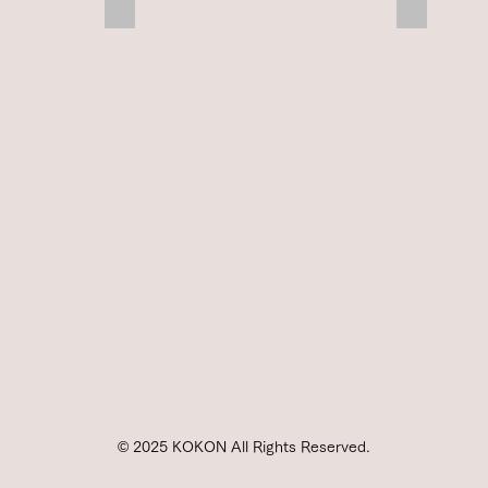
5eyelet
5eyelet
apron
apron
front
front
blucher+waterproof
blucher+r
sole,
sole
navy
cordovan
© 2025 KOKON All Rights Reserved.