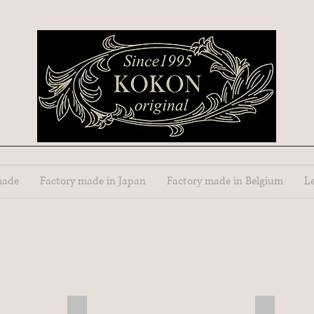
made
Factory made in Japan
Factory made in Belgium
Le
４０１１
４０１１