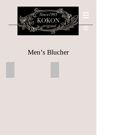
Men’s Blucher
St.Andrews
Cuper
9
9
分
分
仕
半
立
仕
シ
立
ョ
ボ
ル
ッ
ダ
ク
ー
ス
カ
ー